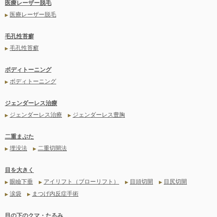
医療レーザー脱毛
医療レーザー脱毛
▶
毛孔性苔癬
毛孔性苔癬
▶
ボディトーニング
ボディトーニング
▶
ジェンダーレス治療
ジェンダーレス治療
ジェンダーレス豊胸
▶
▶
二重まぶた
埋没法
二重切開法
▶
▶
目を大きく
眼瞼下垂
アイリフト（ブローリフト）
目頭切開
目尻切開
▶
▶
▶
▶
涙袋
まつげ内反症手術
▶
▶
目の下のクマ・たるみ