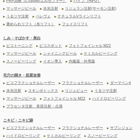
PRP治療（L-cepfer/エルセファー）
ハイフ（HIFU）
▶
▶
マッサージピール
水光注射
リジュラン注射(サーモン注射)
▶
▶
▶
うるツヤ注射
ペレヴェ
ナチュラルVラインリフト
▶
▶
▶
褒められリフト（糸リフト）
フェイスリフト
▶
▶
しみ・そばかす・美白
ピコトーニング
ピコスポット
フォトフェイシャル M22
▶
▶
▶
マッサージピール
シャイニングピール
ケミカルピーリング
▶
▶
▶
スノーピーリング
イオン導入
内服薬・外用薬
▶
▶
▶
毛穴の開き・肌質改善
ピコフラクショナルレーザー
フラクショナルレーザー
ダーマペン4
▶
▶
▶
水光注射
スキンボトックス
リジュビュー
うるツヤ注射
▶
▶
▶
▶
マッサージピール
フォトフェイシャル M22
ハイドロピーリング
▶
▶
▶
プラセンタ注射、美容注射・点滴
▶
ニキビ・ニキビ跡
ピコフラクショナルレーザー
フラクショナルレーザー
サブシジョン
▶
▶
▶
ハイドロピーリング
ケミカルピーリング
スノーピーリング
▶
▶
▶