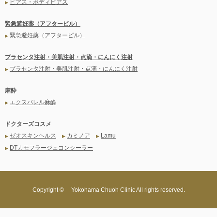
ピアス・ボディピアス
▶
緊急避妊薬（アフターピル）
緊急避妊薬（アフターピル）
▶
プラセンタ注射・美肌注射・点滴・にんにく注射
プラセンタ注射・美肌注射・点滴・にんにく注射
▶
麻酔
エクスパレル麻酔
▶
ドクターズコスメ
ゼオスキンヘルス
カミノア
Lamu
▶
▶
▶
DTカモフラージュコンシーラー
▶
Copyright ©
Yokohama Chuoh Clinic All rights reserved.