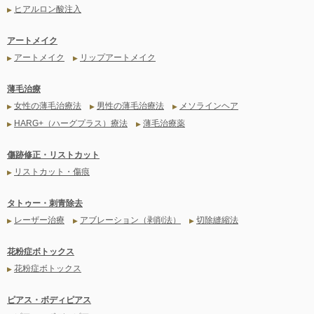
ヒアルロン酸注入
▶
アートメイク
アートメイク
リップアートメイク
▶
▶
薄毛治療
女性の薄毛治療法
男性の薄毛治療法
メソラインヘア
▶
▶
▶
HARG+（ハーグプラス）療法
薄毛治療薬
▶
▶
傷跡修正・リストカット
リストカット・傷痕
▶
タトゥー・刺青除去
レーザー治療
アブレーション（剥削法）
切除縫縮法
▶
▶
▶
花粉症ボトックス
花粉症ボトックス
▶
ピアス・ボディピアス