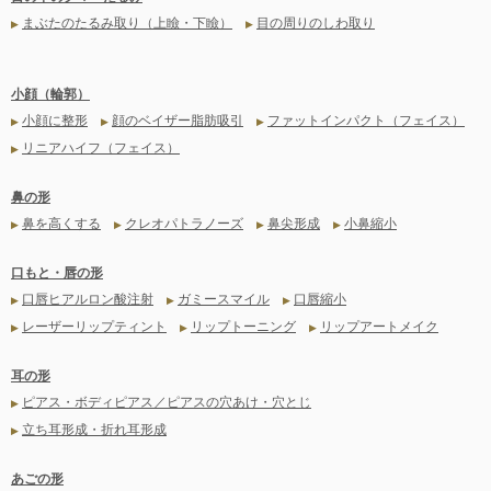
まぶたのたるみ取り（上瞼・下瞼）
目の周りのしわ取り
▶
▶
小顔（輪郭）
小顔に整形
顔のベイザー脂肪吸引
ファットインパクト（フェイス）
▶
▶
▶
リニアハイフ（フェイス）
▶
鼻の形
鼻を高くする
クレオパトラノーズ
鼻尖形成
小鼻縮小
▶
▶
▶
▶
口もと・唇の形
口唇ヒアルロン酸注射
ガミースマイル
口唇縮小
▶
▶
▶
レーザーリップティント
リップトーニング
リップアートメイク
▶
▶
▶
耳の形
ピアス・ボディピアス／ピアスの穴あけ・穴とじ
▶
立ち耳形成・折れ耳形成
▶
あごの形