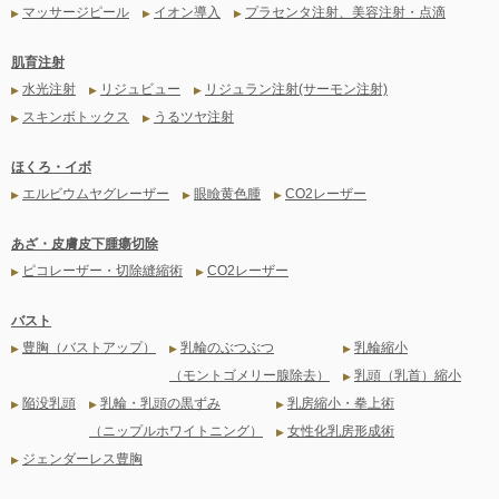
マッサージピール
イオン導入
プラセンタ注射、美容注射・点滴
▶
▶
▶
肌育注射
水光注射
リジュビュー
リジュラン注射(サーモン注射)
▶
▶
▶
スキンボトックス
うるツヤ注射
▶
▶
ほくろ・イボ
エルビウムヤグレーザー
眼瞼黄色腫
CO2レーザー
▶
▶
▶
あざ・皮膚皮下腫瘍切除
ピコレーザー・切除縫縮術
CO2レーザー
▶
▶
バスト
豊胸（バストアップ）
乳輪のぶつぶつ
乳輪縮小
▶
▶
▶
（モントゴメリー腺除去）
乳頭（乳首）縮小
▶
陥没乳頭
乳輪・乳頭の黒ずみ
乳房縮小・拳上術
▶
▶
▶
（ニップルホワイトニング）
女性化乳房形成術
▶
ジェンダーレス豊胸
▶