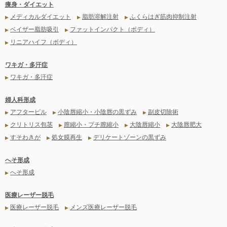
痩身・ダイエット
メディカルダイエット
脂肪溶解注射
ふくらはぎ筋肉抑制注射
▶
▶
▶
ベイザー脂肪吸引
ファットインパクト（ボディ）
▶
▶
リニアハイフ（ボディ）
▶
ワキガ・多汗症
ワキガ・多汗症
▶
婦人科形成
アフターピル
小陰唇縮小・小陰唇の黒ずみ
副皮切除術
▶
▶
▶
クリトリス包茎
膣縮小・プチ膣縮小
大陰唇縮小
大陰唇肥大
▶
▶
▶
▶
すそわきが
処女膜再生
デリケートゾーンの黒ずみ
▶
▶
▶
へそ形成
へそ形成
▶
医療レーザー脱毛
医療レーザー脱毛
メンズ医療レーザー脱毛
▶
▶