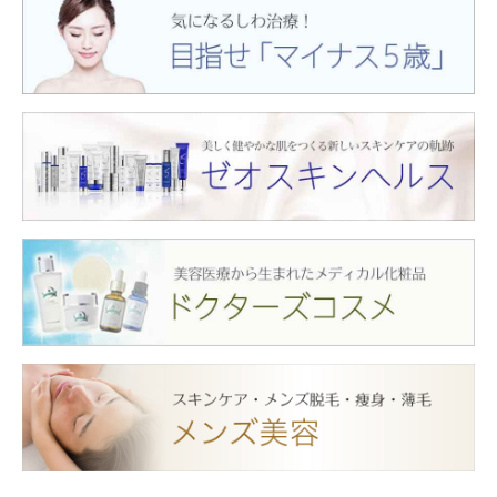
【7月限定】 ✨肩ボトックス50単位 9,900円✨
【7月限定】 韓国アイドル級♡華奢みえ肩ライン
👗 肩ボトックス５０単位 9900…