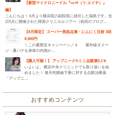
【新型マイクロニードル『re:H（リ:エイチ）』
編】
こんにちは！ 6月より横浜院の副院長に就任した福島です。先
日5月に開催された韓国クリニカルツアー（前回のブログ…
【8月限定】 スーパー美肌点滴・にんにく注射 3回
9,900円
＼この夏限定キャンペーン／💉 紫外線ダメー
ジ・夏バテを身体の内側か…
【購入可能！】 アップニーク®ミニ点眼液0.1％
いよいよ、横浜中央クリニックでも取り扱いを始
めました！ 後天性眼瞼下垂に対する点眼治療薬
「アップニ…
韓国クリニカルツアーレポート【BODYフィラー
編】
おすすめコンテンツ
こんにちは、横浜院主任カウンセラーの栁澤です。 韓国美容
の最前線、のぞいてきました👀 先日、福島…