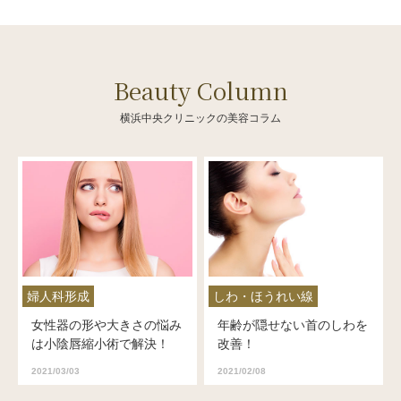
Beauty Column
横浜中央クリニックの美容コラム
婦人科形成
しわ・ほうれい線
女性器の形や大きさの悩み
年齢が隠せない首のしわを
は小陰唇縮小術で解決！
改善！
2021/03/03
2021/02/08