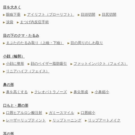
目を大きく
眼瞼下垂
アイリフト（ブローリフト）
目頭切開
目尻切開
▶
▶
▶
▶
涙袋
まつげ内反症手術
▶
▶
目の下のクマ・たるみ
まぶたのたるみ取り（上瞼・下瞼）
目の周りのしわ取り
▶
▶
小顔（輪郭）
小顔に整形
顔のベイザー脂肪吸引
ファットインパクト（フェイス）
▶
▶
▶
リニアハイフ（フェイス）
▶
鼻の形
鼻を高くする
クレオパトラノーズ
鼻尖形成
小鼻縮小
▶
▶
▶
▶
口もと・唇の形
口唇ヒアルロン酸注射
ガミースマイル
口唇縮小
▶
▶
▶
レーザーリップティント
リップトーニング
リップアートメイク
▶
▶
▶
耳の形