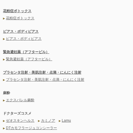
花粉症ボトックス
花粉症ボトックス
▶
ピアス・ボディピアス
ピアス・ボディピアス
▶
緊急避妊薬（アフターピル）
緊急避妊薬（アフターピル）
▶
プラセンタ注射・美肌注射・点滴・にんにく注射
プラセンタ注射・美肌注射・点滴・にんにく注射
▶
麻酔
エクスパレル麻酔
▶
ドクターズコスメ
ゼオスキンヘルス
カミノア
Lamu
▶
▶
▶
DTカモフラージュコンシーラー
▶