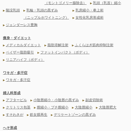
（モントゴメリー腺除去）
乳頭（乳首）縮小
▶
陥没乳頭
乳輪・乳頭の黒ずみ
乳房縮小・拳上術
▶
▶
▶
（ニップルホワイトニング）
女性化乳房形成術
▶
ジェンダーレス豊胸
▶
痩身・ダイエット
メディカルダイエット
脂肪溶解注射
ふくらはぎ筋肉抑制注射
▶
▶
▶
ベイザー脂肪吸引
ファットインパクト（ボディ）
▶
▶
リニアハイフ（ボディ）
▶
ワキガ・多汗症
ワキガ・多汗症
▶
婦人科形成
アフターピル
小陰唇縮小・小陰唇の黒ずみ
副皮切除術
▶
▶
▶
クリトリス包茎
膣縮小・プチ膣縮小
大陰唇縮小
大陰唇肥大
▶
▶
▶
▶
すそわきが
処女膜再生
デリケートゾーンの黒ずみ
▶
▶
▶
へそ形成