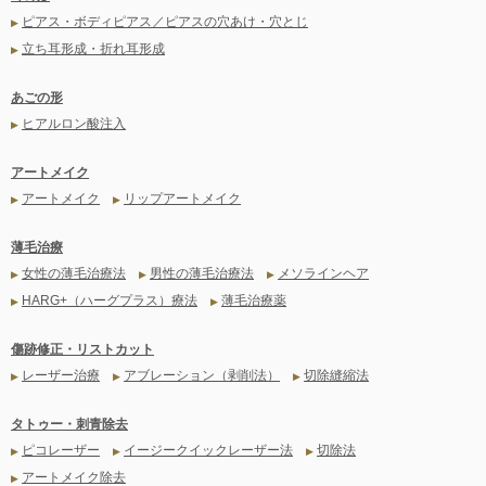
ピアス・ボディピアス／ピアスの穴あけ・穴とじ
▶
立ち耳形成・折れ耳形成
▶
あごの形
ヒアルロン酸注入
▶
アートメイク
アートメイク
リップアートメイク
▶
▶
薄毛治療
女性の薄毛治療法
男性の薄毛治療法
メソラインヘア
▶
▶
▶
HARG+（ハーグプラス）療法
薄毛治療薬
▶
▶
傷跡修正・リストカット
レーザー治療
アブレーション（剥削法）
切除縫縮法
▶
▶
▶
タトゥー・刺青除去
ピコレーザー
イージークイックレーザー法
切除法
▶
▶
▶
アートメイク除去
▶