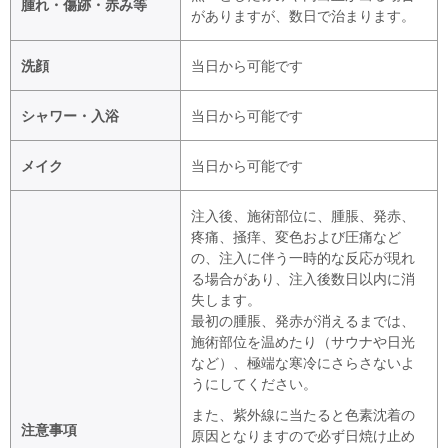
腫れ・傷跡・赤み等
がありますが、数日で治まります。
洗顔
当日から可能です
シャワー・入浴
当日から可能です
メイク
当日から可能です
注入後、施術部位に、腫脹、発赤、
疼痛、掻痒、変色および圧痛など
の、注入に伴う一時的な反応が現れ
る場合があり、注入後数日以内に消
失します。
最初の腫脹、発赤が消えるまでは、
施術部位を温めたり（サウナや日光
など）、極端な寒冷にさらさないよ
うにしてください。
また、紫外線に当たると色素沈着の
注意事項
原因となりますので必ず日焼け止め