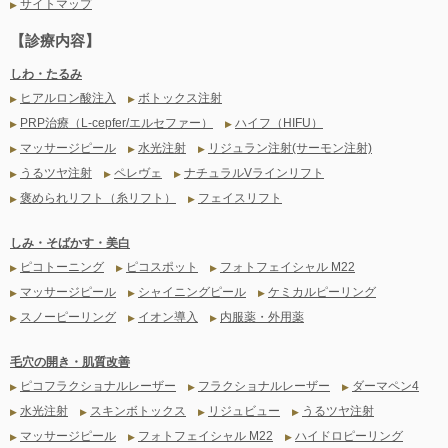
サイトマップ
▶
【診療内容】
しわ・たるみ
ヒアルロン酸注入
ボトックス注射
▶
▶
PRP治療（L-cepfer/エルセファー）
ハイフ（HIFU）
▶
▶
マッサージピール
水光注射
リジュラン注射(サーモン注射)
▶
▶
▶
うるツヤ注射
ペレヴェ
ナチュラルVラインリフト
▶
▶
▶
褒められリフト（糸リフト）
フェイスリフト
▶
▶
しみ・そばかす・美白
ピコトーニング
ピコスポット
フォトフェイシャル M22
▶
▶
▶
マッサージピール
シャイニングピール
ケミカルピーリング
▶
▶
▶
スノーピーリング
イオン導入
内服薬・外用薬
▶
▶
▶
毛穴の開き・肌質改善
ピコフラクショナルレーザー
フラクショナルレーザー
ダーマペン4
▶
▶
▶
水光注射
スキンボトックス
リジュビュー
うるツヤ注射
▶
▶
▶
▶
マッサージピール
フォトフェイシャル M22
ハイドロピーリング
▶
▶
▶