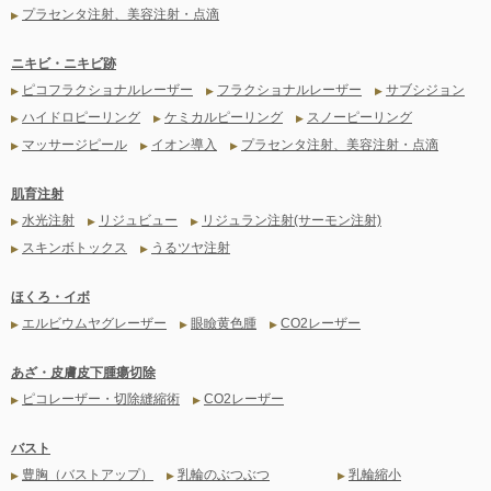
プラセンタ注射、美容注射・点滴
▶
ニキビ・ニキビ跡
ピコフラクショナルレーザー
フラクショナルレーザー
サブシジョン
▶
▶
▶
ハイドロピーリング
ケミカルピーリング
スノーピーリング
▶
▶
▶
マッサージピール
イオン導入
プラセンタ注射、美容注射・点滴
▶
▶
▶
肌育注射
水光注射
リジュビュー
リジュラン注射(サーモン注射)
▶
▶
▶
スキンボトックス
うるツヤ注射
▶
▶
ほくろ・イボ
エルビウムヤグレーザー
眼瞼黄色腫
CO2レーザー
▶
▶
▶
あざ・皮膚皮下腫瘍切除
ピコレーザー・切除縫縮術
CO2レーザー
▶
▶
バスト
豊胸（バストアップ）
乳輪のぶつぶつ
乳輪縮小
▶
▶
▶