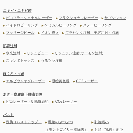
ニキビ・ニキビ跡
ピコフラクショナルレーザー
フラクショナルレーザー
サブシジョン
▶
▶
▶
ハイドロピーリング
ケミカルピーリング
スノーピーリング
▶
▶
▶
マッサージピール
イオン導入
プラセンタ注射、美容注射・点滴
▶
▶
▶
肌育注射
水光注射
リジュビュー
リジュラン注射(サーモン注射)
▶
▶
▶
スキンボトックス
うるツヤ注射
▶
▶
ほくろ・イボ
エルビウムヤグレーザー
眼瞼黄色腫
CO2レーザー
▶
▶
▶
あざ・皮膚皮下腫瘍切除
ピコレーザー・切除縫縮術
CO2レーザー
▶
▶
バスト
豊胸（バストアップ）
乳輪のぶつぶつ
乳輪縮小
▶
▶
▶
（モントゴメリー腺除去）
乳頭（乳首）縮小
▶