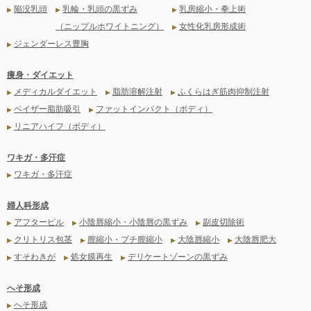
陥没乳頭
乳輪・乳頭の黒ずみ
乳房縮小・拳上術
▶
▶
▶
（ニップルホワイトニング）
女性化乳房形成術
▶
ジェンダーレス豊胸
▶
痩身・ダイエット
メディカルダイエット
脂肪溶解注射
ふくらはぎ筋肉抑制注射
▶
▶
▶
ベイザー脂肪吸引
ファットインパクト（ボディ）
▶
▶
リニアハイフ（ボディ）
▶
ワキガ・多汗症
ワキガ・多汗症
▶
婦人科形成
アフターピル
小陰唇縮小・小陰唇の黒ずみ
副皮切除術
▶
▶
▶
クリトリス包茎
膣縮小・プチ膣縮小
大陰唇縮小
大陰唇肥大
▶
▶
▶
▶
すそわきが
処女膜再生
デリケートゾーンの黒ずみ
▶
▶
▶
へそ形成
へそ形成
▶