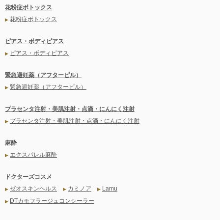
花粉症ボトックス
花粉症ボトックス
▶
ピアス・ボディピアス
ピアス・ボディピアス
▶
緊急避妊薬（アフターピル）
緊急避妊薬（アフターピル）
▶
プラセンタ注射・美肌注射・点滴・にんにく注射
プラセンタ注射・美肌注射・点滴・にんにく注射
▶
麻酔
エクスパレル麻酔
▶
ドクターズコスメ
ゼオスキンヘルス
カミノア
Lamu
▶
▶
▶
DTカモフラージュコンシーラー
▶