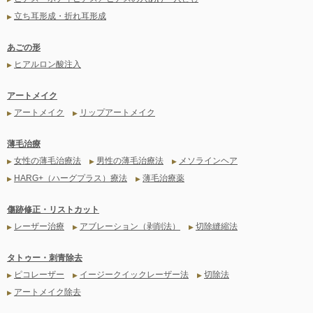
立ち耳形成・折れ耳形成
▶
あごの形
ヒアルロン酸注入
▶
アートメイク
アートメイク
リップアートメイク
▶
▶
薄毛治療
女性の薄毛治療法
男性の薄毛治療法
メソラインヘア
▶
▶
▶
HARG+（ハーグプラス）療法
薄毛治療薬
▶
▶
傷跡修正・リストカット
レーザー治療
アブレーション（剥削法）
切除縫縮法
▶
▶
▶
タトゥー・刺青除去
ピコレーザー
イージークイックレーザー法
切除法
▶
▶
▶
アートメイク除去
▶