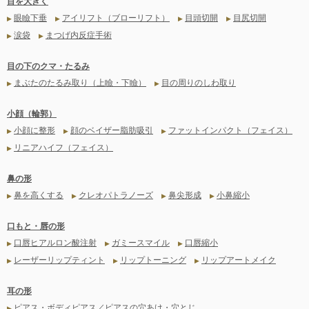
目を大きく
眼瞼下垂
アイリフト（ブローリフト）
目頭切開
目尻切開
▶
▶
▶
▶
涙袋
まつげ内反症手術
▶
▶
目の下のクマ・たるみ
まぶたのたるみ取り（上瞼・下瞼）
目の周りのしわ取り
▶
▶
小顔（輪郭）
小顔に整形
顔のベイザー脂肪吸引
ファットインパクト（フェイス）
▶
▶
▶
リニアハイフ（フェイス）
▶
鼻の形
鼻を高くする
クレオパトラノーズ
鼻尖形成
小鼻縮小
▶
▶
▶
▶
口もと・唇の形
口唇ヒアルロン酸注射
ガミースマイル
口唇縮小
▶
▶
▶
レーザーリップティント
リップトーニング
リップアートメイク
▶
▶
▶
耳の形
ピアス・ボディピアス／ピアスの穴あけ・穴とじ
▶