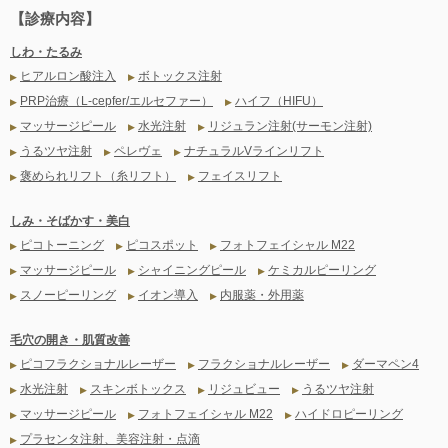
【診療内容】
しわ・たるみ
ヒアルロン酸注入
ボトックス注射
▶
▶
PRP治療（L-cepfer/エルセファー）
ハイフ（HIFU）
▶
▶
マッサージピール
水光注射
リジュラン注射(サーモン注射)
▶
▶
▶
うるツヤ注射
ペレヴェ
ナチュラルVラインリフト
▶
▶
▶
褒められリフト（糸リフト）
フェイスリフト
▶
▶
しみ・そばかす・美白
ピコトーニング
ピコスポット
フォトフェイシャル M22
▶
▶
▶
マッサージピール
シャイニングピール
ケミカルピーリング
▶
▶
▶
スノーピーリング
イオン導入
内服薬・外用薬
▶
▶
▶
毛穴の開き・肌質改善
ピコフラクショナルレーザー
フラクショナルレーザー
ダーマペン4
▶
▶
▶
水光注射
スキンボトックス
リジュビュー
うるツヤ注射
▶
▶
▶
▶
マッサージピール
フォトフェイシャル M22
ハイドロピーリング
▶
▶
▶
プラセンタ注射、美容注射・点滴
▶