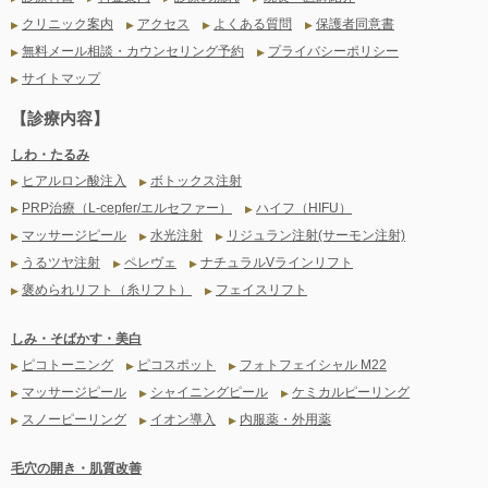
クリニック案内
アクセス
よくある質問
保護者同意書
▶
▶
▶
▶
無料メール相談・カウンセリング予約
プライバシーポリシー
▶
▶
サイトマップ
▶
【診療内容】
しわ・たるみ
ヒアルロン酸注入
ボトックス注射
▶
▶
PRP治療（L-cepfer/エルセファー）
ハイフ（HIFU）
▶
▶
マッサージピール
水光注射
リジュラン注射(サーモン注射)
▶
▶
▶
うるツヤ注射
ペレヴェ
ナチュラルVラインリフト
▶
▶
▶
褒められリフト（糸リフト）
フェイスリフト
▶
▶
しみ・そばかす・美白
ピコトーニング
ピコスポット
フォトフェイシャル M22
▶
▶
▶
マッサージピール
シャイニングピール
ケミカルピーリング
▶
▶
▶
スノーピーリング
イオン導入
内服薬・外用薬
▶
▶
▶
毛穴の開き・肌質改善