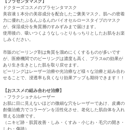
【プラセンタマスク】
ドクターズコスメのプラセンタマスク
美容液１本分の美容成分を配合したご褒美マスク。肌への密着
力に優れたぷるんぷるんのバイオセルロースタイプのマスク
が、保湿成分を角質層のすみずみまで届けます。
使用後の、吸いつくようなしっとりもっちりとしたお肌をお楽
しみください。
市販のピーリング剤は角質を溜めにくくするものが多いです
が、医療機関でのピーリングは濃度も高く、プラスαの効果が
あり生き生きとした肌を取り戻せます。
ピーリングはレーザー治療や光治療など様々な治療と組み合わ
せることで、浸透率も良くなり効果アップも期待できます！！
【おススメの組み合わせ治療】
・フラクショナルレーザー
お肌に目に見えないほどの微細な穴をレーザーであけ、皮膚の
創傷治癒力でコラーゲンを活性化させ、老化した肌自体を入れ
替える治療です。
（ニキビ跡・肌質改善・しみ・くすみ・小じわ・毛穴の開き・
しわ・傷跡）