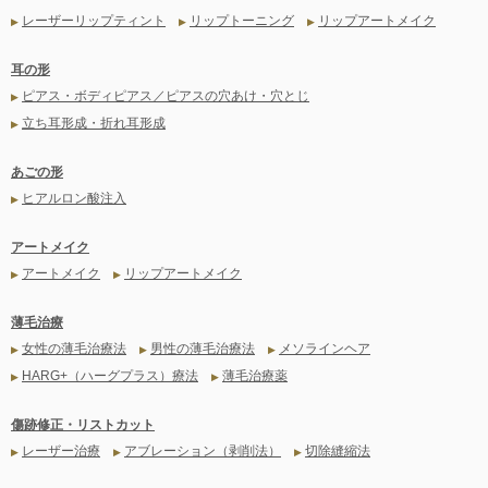
レーザーリップティント
リップトーニング
リップアートメイク
▶
▶
▶
耳の形
ピアス・ボディピアス／ピアスの穴あけ・穴とじ
▶
立ち耳形成・折れ耳形成
▶
あごの形
ヒアルロン酸注入
▶
アートメイク
アートメイク
リップアートメイク
▶
▶
薄毛治療
女性の薄毛治療法
男性の薄毛治療法
メソラインヘア
▶
▶
▶
HARG+（ハーグプラス）療法
薄毛治療薬
▶
▶
傷跡修正・リストカット
レーザー治療
アブレーション（剥削法）
切除縫縮法
▶
▶
▶