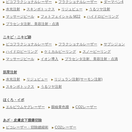
ピコフラクショナルレーザー
フラクショナルレーザー
ダーマペン4
▶
▶
▶
水光注射
スキンボトックス
リジュビュー
うるツヤ注射
▶
▶
▶
▶
マッサージピール
フォトフェイシャル M22
ハイドロピーリング
▶
▶
▶
プラセンタ注射、美容注射・点滴
▶
ニキビ・ニキビ跡
ピコフラクショナルレーザー
フラクショナルレーザー
サブシジョン
▶
▶
▶
ハイドロピーリング
ケミカルピーリング
スノーピーリング
▶
▶
▶
マッサージピール
イオン導入
プラセンタ注射、美容注射・点滴
▶
▶
▶
肌育注射
水光注射
リジュビュー
リジュラン注射(サーモン注射)
▶
▶
▶
スキンボトックス
うるツヤ注射
▶
▶
ほくろ・イボ
エルビウムヤグレーザー
眼瞼黄色腫
CO2レーザー
▶
▶
▶
あざ・皮膚皮下腫瘍切除
ピコレーザー・切除縫縮術
CO2レーザー
▶
▶