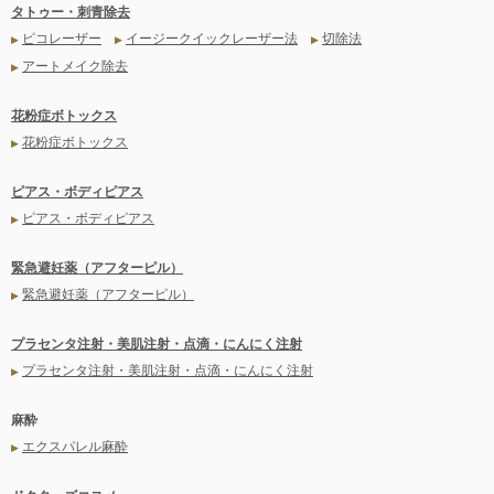
タトゥー・刺青除去
ピコレーザー
イージークイックレーザー法
切除法
▶
▶
▶
アートメイク除去
▶
花粉症ボトックス
花粉症ボトックス
▶
ピアス・ボディピアス
ピアス・ボディピアス
▶
緊急避妊薬（アフターピル）
緊急避妊薬（アフターピル）
▶
プラセンタ注射・美肌注射・点滴・にんにく注射
プラセンタ注射・美肌注射・点滴・にんにく注射
▶
麻酔
エクスパレル麻酔
▶