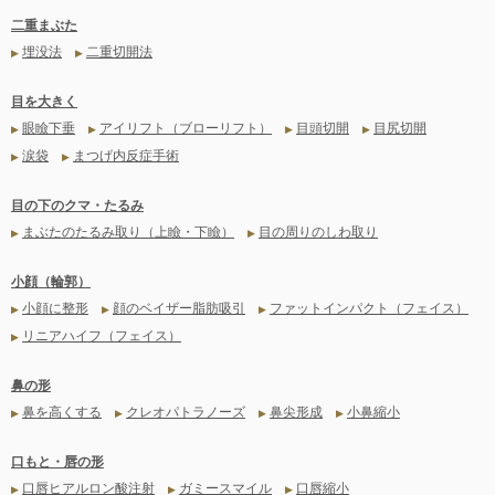
二重まぶた
埋没法
二重切開法
▶
▶
目を大きく
眼瞼下垂
アイリフト（ブローリフト）
目頭切開
目尻切開
▶
▶
▶
▶
涙袋
まつげ内反症手術
▶
▶
目の下のクマ・たるみ
まぶたのたるみ取り（上瞼・下瞼）
目の周りのしわ取り
▶
▶
小顔（輪郭）
小顔に整形
顔のベイザー脂肪吸引
ファットインパクト（フェイス）
▶
▶
▶
リニアハイフ（フェイス）
▶
鼻の形
鼻を高くする
クレオパトラノーズ
鼻尖形成
小鼻縮小
▶
▶
▶
▶
口もと・唇の形
口唇ヒアルロン酸注射
ガミースマイル
口唇縮小
▶
▶
▶