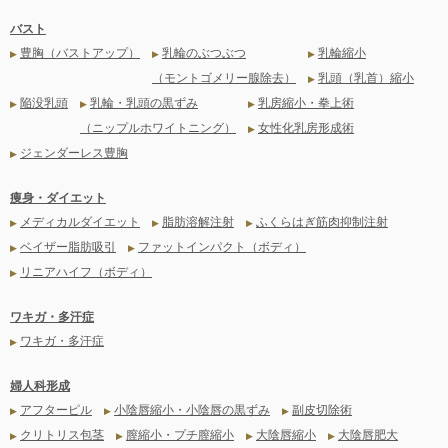
バスト
豊胸（バストアップ）
乳輪のぶつぶつ
乳輪縮小
▶
▶
▶
（モントゴメリー腺除去）
乳頭（乳首）縮小
▶
陥没乳頭
乳輪・乳頭の黒ずみ
乳房縮小・拳上術
▶
▶
▶
（ニップルホワイトニング）
女性化乳房形成術
▶
ジェンダーレス豊胸
▶
痩身・ダイエット
メディカルダイエット
脂肪溶解注射
ふくらはぎ筋肉抑制注射
▶
▶
▶
ベイザー脂肪吸引
ファットインパクト（ボディ）
▶
▶
リニアハイフ（ボディ）
▶
ワキガ・多汗症
ワキガ・多汗症
▶
婦人科形成
アフターピル
小陰唇縮小・小陰唇の黒ずみ
副皮切除術
▶
▶
▶
クリトリス包茎
膣縮小・プチ膣縮小
大陰唇縮小
大陰唇肥大
▶
▶
▶
▶