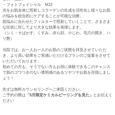
・フォトフェイシャル M22
光をお肌全体に照射しコラーゲンの生成を活性化し様々なお肌
の悩みを総合的にケアすることが可能な治療。
肌悩みに合わせたフィルターで照射していくことで、さまざま
な症状に対してより大きな効果を発揮します。
（シミ・そばかす、くすみ、赤ら顔、小じわ、毛穴の開き、ハ
リ艶）
当院では、お一人お一人のお肌のご状態を拝見させていただ
き、より高い効果をご実感いただけるプランのご提案をさせて
いただいております。
初めての方も、そうでない方もお得に体験できるこのチャンス
で肌のゴワつきのない透明感のあるツヤツヤお肌を目指しまし
ょう！
先ずは無料カウンセリングへご来院ください。
ご予約の際は
「5月限定ケミカルピーリングを見た」
とお伝えく
ださい