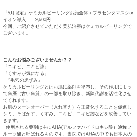
『5月限定』ケミカルピーリングお顔全体＋プラセンタマスクor
イオン導入 9,900円
今回、ご紹介させていただく美肌治療はケミカルピーリングで
ございます。
こんなお悩みございませんか？？
『ニキビ、ニキビ跡』
『くすみが気になる』
『毛穴の黒ずみ』
ケミカルピーリングとはお肌に薬剤を塗布し、その作用によっ
て角層（古い角質）の一部を取り除き、新陳代謝を活性化させ
てくれます。
お肌のターンオーバー（入れ替え）を正常化することを促進し
シミ、そばかす、くすみ、ニキビ、ニキビ跡などを改善してい
きます。
使用される薬剤は主にAHA(アルファハイドロキシ酸）通称フ
ルーツ酸と呼ばれるものです。当院ではAHAの中でも日本人の