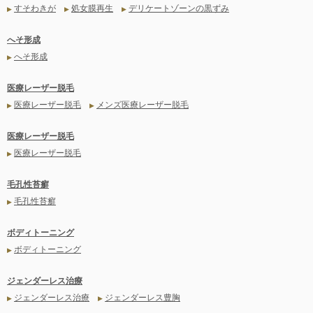
すそわきが
処女膜再生
デリケートゾーンの黒ずみ
▶
▶
▶
へそ形成
へそ形成
▶
医療レーザー脱毛
医療レーザー脱毛
メンズ医療レーザー脱毛
▶
▶
医療レーザー脱毛
医療レーザー脱毛
▶
毛孔性苔癬
毛孔性苔癬
▶
ボディトーニング
ボディトーニング
▶
ジェンダーレス治療
ジェンダーレス治療
ジェンダーレス豊胸
▶
▶