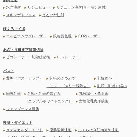
水光注射
リジュビュー
リジュラン注射(サーモン注射)
▶
▶
▶
スキンボトックス
うるツヤ注射
▶
▶
ほくろ・イボ
エルビウムヤグレーザー
眼瞼黄色腫
CO2レーザー
▶
▶
▶
あざ・皮膚皮下腫瘍切除
ピコレーザー・切除縫縮術
CO2レーザー
▶
▶
バスト
豊胸（バストアップ）
乳輪のぶつぶつ
乳輪縮小
▶
▶
▶
（モントゴメリー腺除去）
乳頭（乳首）縮小
▶
陥没乳頭
乳輪・乳頭の黒ずみ
乳房縮小・拳上術
▶
▶
▶
（ニップルホワイトニング）
女性化乳房形成術
▶
ジェンダーレス豊胸
▶
痩身・ダイエット
メディカルダイエット
脂肪溶解注射
ふくらはぎ筋肉抑制注射
▶
▶
▶