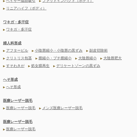
ベイザー脂肪吸引
ファットインパクト（ボディ）
▶
▶
リニアハイフ（ボディ）
▶
ワキガ・多汗症
ワキガ・多汗症
▶
婦人科形成
アフターピル
小陰唇縮小・小陰唇の黒ずみ
副皮切除術
▶
▶
▶
クリトリス包茎
膣縮小・プチ膣縮小
大陰唇縮小
大陰唇肥大
▶
▶
▶
▶
すそわきが
処女膜再生
デリケートゾーンの黒ずみ
▶
▶
▶
へそ形成
へそ形成
▶
医療レーザー脱毛
医療レーザー脱毛
メンズ医療レーザー脱毛
▶
▶
医療レーザー脱毛
医療レーザー脱毛
▶