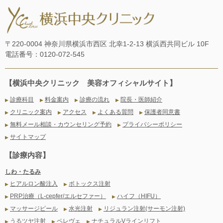
〒220-0004 神奈川県横浜市西区 北幸1-2-13 横浜西共同ビル 10F
電話番号：0120-072-545
【横浜中央クリニック 美容オフィシャルサイト】
診療科目
料金案内
診療の流れ
院長・医師紹介
▶
▶
▶
▶
クリニック案内
アクセス
よくある質問
保護者同意書
▶
▶
▶
▶
無料メール相談・カウンセリング予約
プライバシーポリシー
▶
▶
サイトマップ
▶
【診療内容】
しわ・たるみ
ヒアルロン酸注入
ボトックス注射
▶
▶
PRP治療（L-cepfer/エルセファー）
ハイフ（HIFU）
▶
▶
マッサージピール
水光注射
リジュラン注射(サーモン注射)
▶
▶
▶
うるツヤ注射
ペレヴェ
ナチュラルVラインリフト
▶
▶
▶