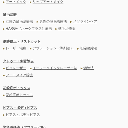
アートメイク
リップアートメイク
▶
▶
薄毛治療
女性の薄毛治療法
男性の薄毛治療法
メソラインヘア
▶
▶
▶
HARG+（ハーグプラス）療法
薄毛治療薬
▶
▶
傷跡修正・リストカット
レーザー治療
アブレーション（剥削法）
切除縫縮法
▶
▶
▶
タトゥー・刺青除去
ピコレーザー
イージークイックレーザー法
切除法
▶
▶
▶
アートメイク除去
▶
花粉症ボトックス
花粉症ボトックス
▶
ピアス・ボディピアス
ピアス・ボディピアス
▶
緊急避妊薬（アフターピル）