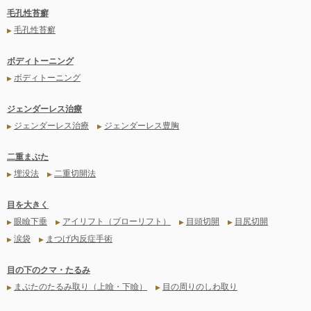
毛孔性苔癬
毛孔性苔癬
▶
ボディトーニング
ボディトーニング
▶
ジェンダーレス治療
ジェンダーレス治療
ジェンダーレス豊胸
▶
▶
二重まぶた
埋没法
二重切開法
▶
▶
目を大きく
眼瞼下垂
アイリフト（ブローリフト）
目頭切開
目尻切開
▶
▶
▶
▶
涙袋
まつげ内反症手術
▶
▶
目の下のクマ・たるみ
まぶたのたるみ取り（上瞼・下瞼）
目の周りのしわ取り
▶
▶