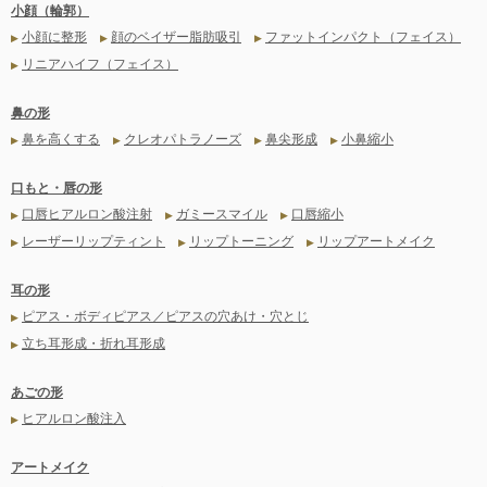
小顔（輪郭）
小顔に整形
顔のベイザー脂肪吸引
ファットインパクト（フェイス）
▶
▶
▶
リニアハイフ（フェイス）
▶
鼻の形
鼻を高くする
クレオパトラノーズ
鼻尖形成
小鼻縮小
▶
▶
▶
▶
口もと・唇の形
口唇ヒアルロン酸注射
ガミースマイル
口唇縮小
▶
▶
▶
レーザーリップティント
リップトーニング
リップアートメイク
▶
▶
▶
耳の形
ピアス・ボディピアス／ピアスの穴あけ・穴とじ
▶
立ち耳形成・折れ耳形成
▶
あごの形
ヒアルロン酸注入
▶
アートメイク