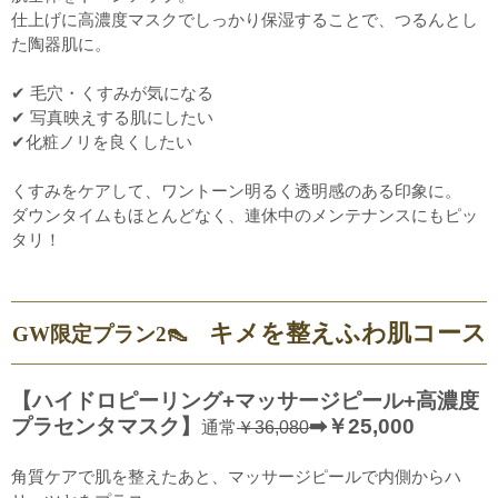
仕上げに高濃度マスクでしっかり保湿することで、つるんとし
た陶器肌に。
✔ 毛穴・くすみが気になる
✔ 写真映えする肌にしたい
✔化粧ノリを良くしたい
くすみをケアして、ワントーン明るく透明感のある印象に。
ダウンタイムもほとんどなく、連休中のメンテナンスにもピッ
タリ！
キメを整えふわ肌コース
GW限定プラン2👠
【ハイドロピーリング+マッサージピール+高濃度
プラセンタマスク】
➡
￥25,000
通常
￥36,080
角質ケアで肌を整えたあと、マッサージピールで内側からハ