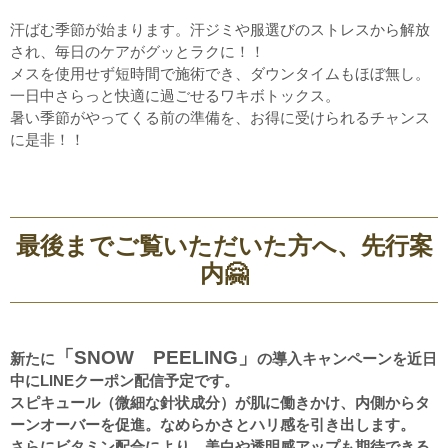
汗ばむ季節が始まります。汗ジミや服選びのストレスから解放
され、毎日のケアがグッとラクに！！
メスを使用せず短時間で施術でき、ダウンタイムもほぼ無し。
一日中さらっと快適に過ごせるワキボトックス。
暑い季節がやってくる前の準備を、お得に受けられるチャンス
に是非！！
最後までご覧いただいた方へ、先行案
内🤗
「SNOW PEELING」
新たに
の導入キャンペーンを近日
中にLINEクーポン配信予定です。
スピキュール（微細な針状成分）が肌に働きかけ、内側からタ
ーンオーバーを促進。なめらかさとハリ感を引き出します。
さらにビタミン配合により、美白や透明感アップも期待できる