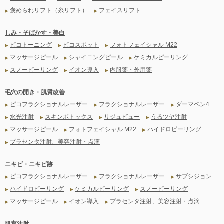
褒められリフト（糸リフト）
フェイスリフト
▶
▶
しみ・そばかす・美白
ピコトーニング
ピコスポット
フォトフェイシャル M22
▶
▶
▶
マッサージピール
シャイニングピール
ケミカルピーリング
▶
▶
▶
スノーピーリング
イオン導入
内服薬・外用薬
▶
▶
▶
毛穴の開き・肌質改善
ピコフラクショナルレーザー
フラクショナルレーザー
ダーマペン4
▶
▶
▶
水光注射
スキンボトックス
リジュビュー
うるツヤ注射
▶
▶
▶
▶
マッサージピール
フォトフェイシャル M22
ハイドロピーリング
▶
▶
▶
プラセンタ注射、美容注射・点滴
▶
ニキビ・ニキビ跡
ピコフラクショナルレーザー
フラクショナルレーザー
サブシジョン
▶
▶
▶
ハイドロピーリング
ケミカルピーリング
スノーピーリング
▶
▶
▶
マッサージピール
イオン導入
プラセンタ注射、美容注射・点滴
▶
▶
▶
肌育注射