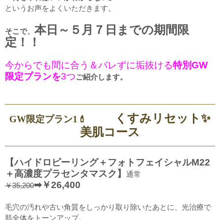
というお声をよくいただきます。
本日～５月７日までの期間限
そこで、
定！！
今からでも間に合う＆バレずに垢抜ける
特別
GW
限定プランを
3つ
ご紹介します。
くすみリセット✨
GW限定プラン1💄
美肌コース
【ハイドロピーリング＋フォトフェイシャルM22
＋高濃度プラセンタマスク】
通常
➡￥26,400
￥35,200
毛穴の汚れや古い角質をしっかり取り除いたあとに、光治療で
肌全体をトーンアップ。