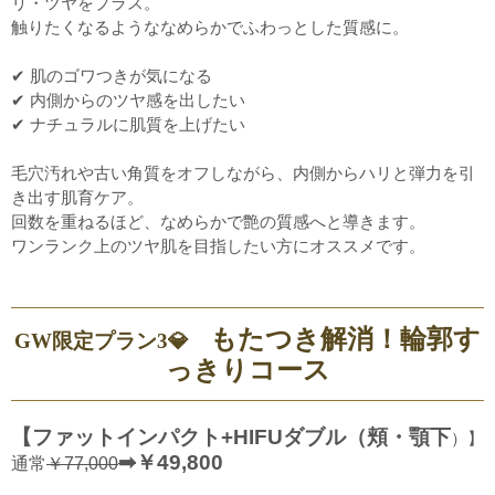
リ・ツヤをプラス。
触りたくなるようななめらかでふわっとした質感に。
✔ 肌のゴワつきが気になる
✔ 内側からのツヤ感を出したい
✔ ナチュラルに肌質を上げたい
毛穴汚れや古い角質をオフしながら、内側からハリと弾力を引
き出す肌育ケア。
回数を重ねるほど、なめらかで艶の質感へと導きます。
ワンランク上のツヤ肌を目指したい方にオススメです。
もたつき解消！
輪郭す
GW限定プラン3💎
っきりコース
【ファットインパクト+HIFUダブル（頬・顎下
）】
➡
￥49,800
通常
￥77,000