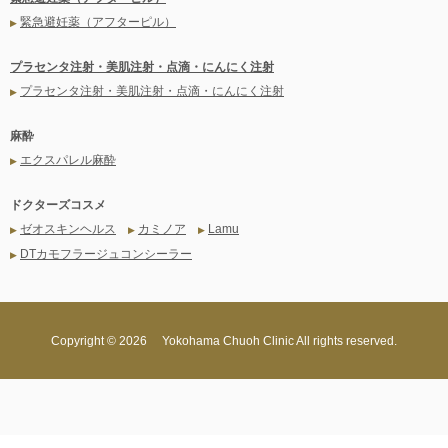
緊急避妊薬（アフターピル）
▶
プラセンタ注射・美肌注射・点滴・にんにく注射
プラセンタ注射・美肌注射・点滴・にんにく注射
▶
麻酔
エクスパレル麻酔
▶
ドクターズコスメ
ゼオスキンヘルス
カミノア
Lamu
▶
▶
▶
DTカモフラージュコンシーラー
▶
Copyright ©
2026 Yokohama Chuoh Clinic All rights reserved.