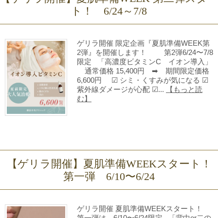
ト！ 6/24～7/8
ゲリラ開催 限定企画『夏肌準備WEEK第
2弾』を開催します！ 第2弾6/24〜7/8
限定 「高濃度ビタミンC イオン導入」
通常価格 15,400円 ➡ 期間限定価格
6,600円 ☑ シミ・くすみが気になる ☑
紫外線ダメージが心配 ☑...
【もっと読
む】
【ゲリラ開催】夏肌準備WEEKスタート！
第一弾 6/10〜6/24
ゲリラ開催 夏肌準備WEEKスタート！
第一弾は 6/10〜6/24限定 「背中or二の