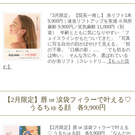
『3月限定』 【院長一推し】 糸リフト1本
9,900円｜速攻リフトアップを実感 ※局所
麻酔 9,900円／笑気麻酔 11,000円（別
途） 年齢とともに気になりやすい 「フ
ェイスラインがもたついてきた」 「写真
に写る自分の顔がぼやけて見える」 「頬
の下垂」「口横の影」…。 「でも切るの
は怖い」 そんな方に今、選ばれている
のが糸リフト（スレッドリ...
【もっと読
む】
【2月限定】唇 or 涙袋フィラーで叶える♡
うるちゅる顔 各9,900円
【2月限定】唇 or 涙袋フィラーで叶える
♡ うるちゅる顔 各9,900円 「なんだか