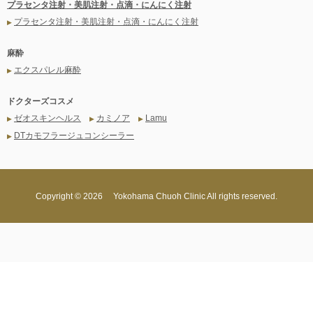
プラセンタ注射・美肌注射・点滴・にんにく注射
プラセンタ注射・美肌注射・点滴・にんにく注射
▶
麻酔
エクスパレル麻酔
▶
ドクターズコスメ
ゼオスキンヘルス
カミノア
Lamu
▶
▶
▶
DTカモフラージュコンシーラー
▶
Copyright ©
2026 Yokohama Chuoh Clinic All rights reserved.