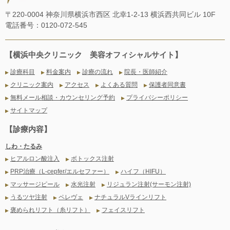
〒220-0004 神奈川県横浜市西区 北幸1-2-13 横浜西共同ビル 10F
電話番号：0120-072-545
【横浜中央クリニック 美容オフィシャルサイト】
診療科目
料金案内
診療の流れ
院長・医師紹介
▶
▶
▶
▶
クリニック案内
アクセス
よくある質問
保護者同意書
▶
▶
▶
▶
無料メール相談・カウンセリング予約
プライバシーポリシー
▶
▶
サイトマップ
▶
【診療内容】
しわ・たるみ
ヒアルロン酸注入
ボトックス注射
▶
▶
PRP治療（L-cepfer/エルセファー）
ハイフ（HIFU）
▶
▶
マッサージピール
水光注射
リジュラン注射(サーモン注射)
▶
▶
▶
うるツヤ注射
ペレヴェ
ナチュラルVラインリフト
▶
▶
▶
褒められリフト（糸リフト）
フェイスリフト
▶
▶