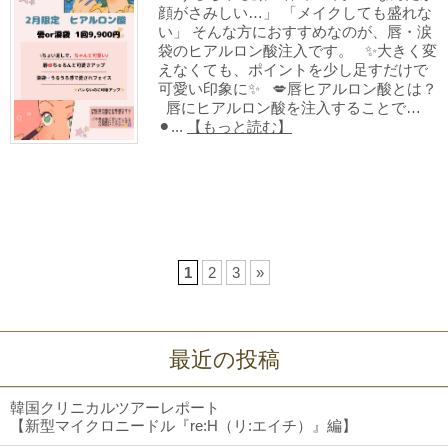
顔がさみしい…」 「メイクしても盛れな
い」 そんな方におすすめなのが、唇・涙
袋のヒアルロン酸注入です。 ✨大きく変
えなくても、ポイントを少し足すだけで
可愛い印象に✨ 💋唇ヒアルロン酸とは？
唇にヒアルロン酸を注入することで…
⚫︎...
【もっと読む】
1
2
3
»
最近の投稿
韓国クリニカルツアーレポート
【新型マイクロニードル『re:H（リ:エイチ）』編】