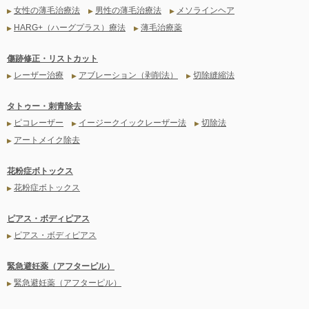
女性の薄毛治療法
男性の薄毛治療法
メソラインヘア
▶
▶
▶
HARG+（ハーグプラス）療法
薄毛治療薬
▶
▶
傷跡修正・リストカット
レーザー治療
アブレーション（剥削法）
切除縫縮法
▶
▶
▶
タトゥー・刺青除去
ピコレーザー
イージークイックレーザー法
切除法
▶
▶
▶
アートメイク除去
▶
花粉症ボトックス
花粉症ボトックス
▶
ピアス・ボディピアス
ピアス・ボディピアス
▶
緊急避妊薬（アフターピル）
緊急避妊薬（アフターピル）
▶