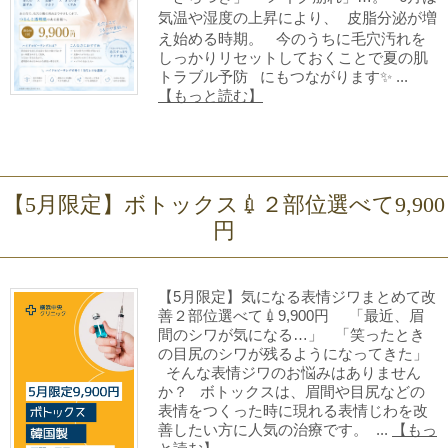
気温や湿度の上昇により、 皮脂分泌が増
え始める時期。 今のうちに毛穴汚れを
しっかりリセットしておくことで夏の肌
トラブル予防 にもつながります✨ ...
【もっと読む】
【5月限定】ボトックス💉２部位選べて9,900
円
【5月限定】気になる表情ジワまとめて改
善２部位選べて💉9,900円 「最近、眉
間のシワが気になる…」 「笑ったとき
の目尻のシワが残るようになってきた」
そんな表情ジワのお悩みはありません
か？ ボトックスは、眉間や目尻などの
表情をつくった時に現れる表情じわを改
善したい方に人気の治療です。 ...
【もっ