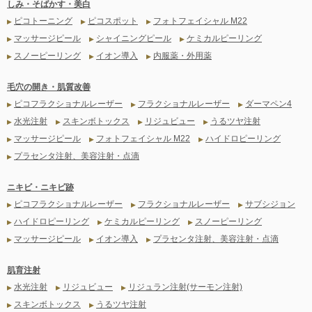
しみ・そばかす・美白
ピコトーニング
ピコスポット
フォトフェイシャル M22
▶
▶
▶
マッサージピール
シャイニングピール
ケミカルピーリング
▶
▶
▶
スノーピーリング
イオン導入
内服薬・外用薬
▶
▶
▶
毛穴の開き・肌質改善
ピコフラクショナルレーザー
フラクショナルレーザー
ダーマペン4
▶
▶
▶
水光注射
スキンボトックス
リジュビュー
うるツヤ注射
▶
▶
▶
▶
マッサージピール
フォトフェイシャル M22
ハイドロピーリング
▶
▶
▶
プラセンタ注射、美容注射・点滴
▶
ニキビ・ニキビ跡
ピコフラクショナルレーザー
フラクショナルレーザー
サブシジョン
▶
▶
▶
ハイドロピーリング
ケミカルピーリング
スノーピーリング
▶
▶
▶
マッサージピール
イオン導入
プラセンタ注射、美容注射・点滴
▶
▶
▶
肌育注射
水光注射
リジュビュー
リジュラン注射(サーモン注射)
▶
▶
▶
スキンボトックス
うるツヤ注射
▶
▶