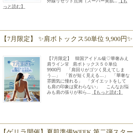
外線リセット点滴（スーパー美肌...
【も
っと読む】
【7月限定】 ✨肩ボトックス50単位 9,900円✨
【7月限定】 韓国アイドル級♡華奢みえ
肩ライン👗 肩ボトックス５０単位
9900円 「肩回りがゴツく見えてしま
う…」 「首が短く見える…」 「華奢な
雰囲気に憧れる」 「ダイエットをして
も肩の印象は変わらない」 こんなお悩
みも肩の張りが和ら...
【もっと読む】
【ゲリラ開催】夏肌準備WEEK 第二弾スター