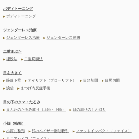
ボディトーニング
ボディトーニング
▶
ジェンダーレス治療
ジェンダーレス治療
ジェンダーレス豊胸
▶
▶
二重まぶた
埋没法
二重切開法
▶
▶
目を大きく
眼瞼下垂
アイリフト（ブローリフト）
目頭切開
目尻切開
▶
▶
▶
▶
涙袋
まつげ内反症手術
▶
▶
目の下のクマ・たるみ
まぶたのたるみ取り（上瞼・下瞼）
目の周りのしわ取り
▶
▶
小顔（輪郭）
小顔に整形
顔のベイザー脂肪吸引
ファットインパクト（フェイス）
▶
▶
▶
リニアハイフ（フェイス）
▶