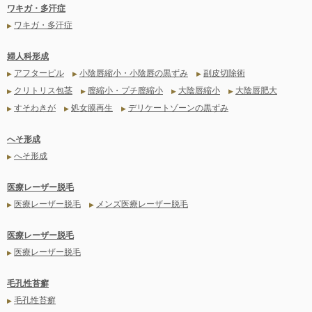
ワキガ・多汗症
ワキガ・多汗症
▶
婦人科形成
アフターピル
小陰唇縮小・小陰唇の黒ずみ
副皮切除術
▶
▶
▶
クリトリス包茎
膣縮小・プチ膣縮小
大陰唇縮小
大陰唇肥大
▶
▶
▶
▶
すそわきが
処女膜再生
デリケートゾーンの黒ずみ
▶
▶
▶
へそ形成
へそ形成
▶
医療レーザー脱毛
医療レーザー脱毛
メンズ医療レーザー脱毛
▶
▶
医療レーザー脱毛
医療レーザー脱毛
▶
毛孔性苔癬
毛孔性苔癬
▶