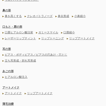
鼻の形
鼻を高くする
クレオパトラノーズ
鼻尖形成
小鼻縮小
▶
▶
▶
▶
口もと・唇の形
口唇ヒアルロン酸注射
ガミースマイル
口唇縮小
▶
▶
▶
レーザーリップティント
リップトーニング
リップアートメイク
▶
▶
▶
耳の形
ピアス・ボディピアス／ピアスの穴あけ・穴とじ
▶
立ち耳形成・折れ耳形成
▶
あごの形
ヒアルロン酸注入
▶
アートメイク
アートメイク
リップアートメイク
▶
▶
薄毛治療