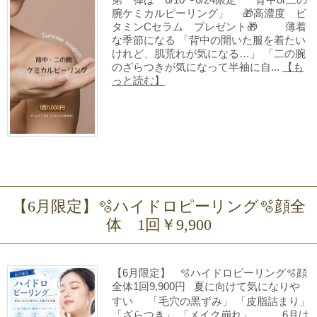
腕ケミカルピーリング」 🎁高濃度 ビ
タミンCセラム プレゼント🎁 薄着
な季節になる 「背中の開いた服を着たい
けれど、肌荒れが気になる…」 「二の腕
のざらつきが気になって半袖に自...
【も
っと読む】
【6月限定】🫧ハイドロピーリング🫧顔全
体 1回￥9,900
【6月限定】 🫧ハイドロピーリング🫧顔
全体1回9,900円 夏に向けて気になりや
すい 「毛穴の黒ずみ」 「皮脂詰まり」
「ざらつき」 「メイク崩れ」…。 6月は