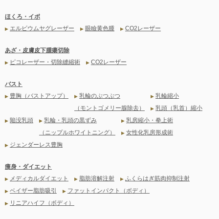
ほくろ・イボ
エルビウムヤグレーザー
眼瞼黄色腫
CO2レーザー
▶
▶
▶
あざ・皮膚皮下腫瘍切除
ピコレーザー・切除縫縮術
CO2レーザー
▶
▶
バスト
豊胸（バストアップ）
乳輪のぶつぶつ
乳輪縮小
▶
▶
▶
（モントゴメリー腺除去）
乳頭（乳首）縮小
▶
陥没乳頭
乳輪・乳頭の黒ずみ
乳房縮小・拳上術
▶
▶
▶
（ニップルホワイトニング）
女性化乳房形成術
▶
ジェンダーレス豊胸
▶
痩身・ダイエット
メディカルダイエット
脂肪溶解注射
ふくらはぎ筋肉抑制注射
▶
▶
▶
ベイザー脂肪吸引
ファットインパクト（ボディ）
▶
▶
リニアハイフ（ボディ）
▶