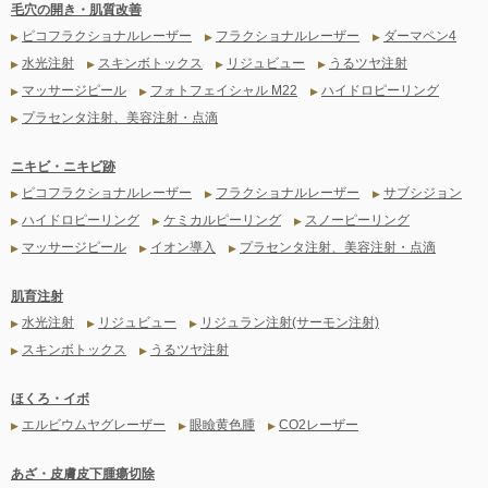
毛穴の開き・肌質改善
ピコフラクショナルレーザー
フラクショナルレーザー
ダーマペン4
▶
▶
▶
水光注射
スキンボトックス
リジュビュー
うるツヤ注射
▶
▶
▶
▶
マッサージピール
フォトフェイシャル M22
ハイドロピーリング
▶
▶
▶
プラセンタ注射、美容注射・点滴
▶
ニキビ・ニキビ跡
ピコフラクショナルレーザー
フラクショナルレーザー
サブシジョン
▶
▶
▶
ハイドロピーリング
ケミカルピーリング
スノーピーリング
▶
▶
▶
マッサージピール
イオン導入
プラセンタ注射、美容注射・点滴
▶
▶
▶
肌育注射
水光注射
リジュビュー
リジュラン注射(サーモン注射)
▶
▶
▶
スキンボトックス
うるツヤ注射
▶
▶
ほくろ・イボ
エルビウムヤグレーザー
眼瞼黄色腫
CO2レーザー
▶
▶
▶
あざ・皮膚皮下腫瘍切除