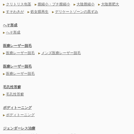
クリトリス包茎
膣縮小・プチ膣縮小
大陰唇縮小
大陰唇肥大
▶
▶
▶
▶
すそわきが
処女膜再生
デリケートゾーンの黒ずみ
▶
▶
▶
へそ形成
へそ形成
▶
医療レーザー脱毛
医療レーザー脱毛
メンズ医療レーザー脱毛
▶
▶
医療レーザー脱毛
医療レーザー脱毛
▶
毛孔性苔癬
毛孔性苔癬
▶
ボディトーニング
ボディトーニング
▶
ジェンダーレス治療