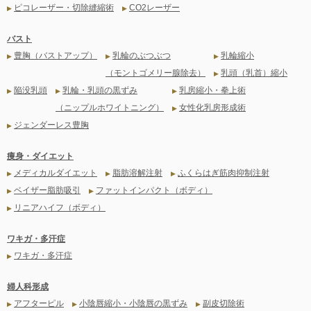
ピコレーザー・切除縫縮術
CO2レーザー
▶
▶
バスト
豊胸（バストアップ）
乳輪のぶつぶつ
乳輪縮小
▶
▶
▶
（モントゴメリー腺除去）
乳頭（乳首）縮小
▶
陥没乳頭
乳輪・乳頭の黒ずみ
乳房縮小・拳上術
▶
▶
▶
（ニップルホワイトニング）
女性化乳房形成術
▶
ジェンダーレス豊胸
▶
痩身・ダイエット
メディカルダイエット
脂肪溶解注射
ふくらはぎ筋肉抑制注射
▶
▶
▶
ベイザー脂肪吸引
ファットインパクト（ボディ）
▶
▶
リニアハイフ（ボディ）
▶
ワキガ・多汗症
ワキガ・多汗症
▶
婦人科形成
アフターピル
小陰唇縮小・小陰唇の黒ずみ
副皮切除術
▶
▶
▶