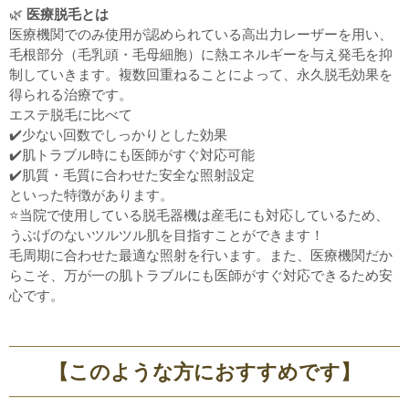
🌿
医療脱毛とは
医療機関でのみ使用が認められている高出力レーザーを用い、
毛根部分（毛乳頭・毛母細胞）に熱エネルギーを与え発毛を抑
制していきます。複数回重ねることによって、永久脱毛効果を
得られる治療です。
エステ脱毛に比べて
✔️少ない回数でしっかりとした効果
✔️肌トラブル時にも医師がすぐ対応可能
✔️肌質・毛質に合わせた安全な照射設定
といった特徴があります。
⭐️当院で使用している脱毛器機は産毛にも対応しているため、
うぶげのないツルツル肌を目指すことができます！
毛周期に合わせた最適な照射を行います。また、医療機関だか
らこそ、万が一の肌トラブルにも医師がすぐ対応できるため安
心です。
【このような方におすすめです】