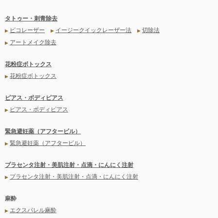
タトゥー・刺青除去
ピコレーザー
イージークイックレーザー法
切除法
▶
▶
▶
アートメイク除去
▶
花粉症ボトックス
花粉症ボトックス
▶
ピアス・ボディピアス
ピアス・ボディピアス
▶
緊急避妊薬（アフターピル）
緊急避妊薬（アフターピル）
▶
プラセンタ注射・美肌注射・点滴・にんにく注射
プラセンタ注射・美肌注射・点滴・にんにく注射
▶
麻酔
エクスパレル麻酔
▶