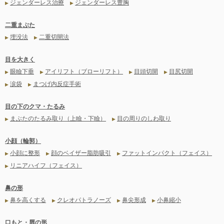
ジェンダーレス治療
ジェンダーレス豊胸
▶
▶
二重まぶた
埋没法
二重切開法
▶
▶
目を大きく
眼瞼下垂
アイリフト（ブローリフト）
目頭切開
目尻切開
▶
▶
▶
▶
涙袋
まつげ内反症手術
▶
▶
目の下のクマ・たるみ
まぶたのたるみ取り（上瞼・下瞼）
目の周りのしわ取り
▶
▶
小顔（輪郭）
小顔に整形
顔のベイザー脂肪吸引
ファットインパクト（フェイス）
▶
▶
▶
リニアハイフ（フェイス）
▶
鼻の形
鼻を高くする
クレオパトラノーズ
鼻尖形成
小鼻縮小
▶
▶
▶
▶
口もと・唇の形