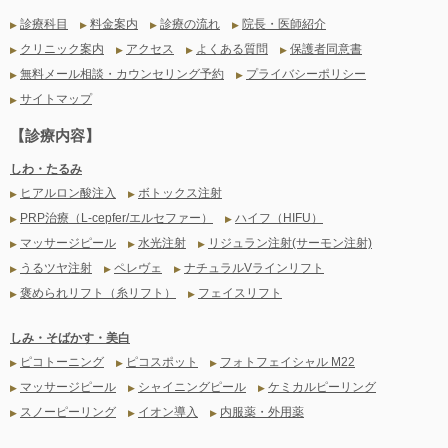
診療科目
料金案内
診療の流れ
院長・医師紹介
▶
▶
▶
▶
クリニック案内
アクセス
よくある質問
保護者同意書
▶
▶
▶
▶
無料メール相談・カウンセリング予約
プライバシーポリシー
▶
▶
サイトマップ
▶
【診療内容】
しわ・たるみ
ヒアルロン酸注入
ボトックス注射
▶
▶
PRP治療（L-cepfer/エルセファー）
ハイフ（HIFU）
▶
▶
マッサージピール
水光注射
リジュラン注射(サーモン注射)
▶
▶
▶
うるツヤ注射
ペレヴェ
ナチュラルVラインリフト
▶
▶
▶
褒められリフト（糸リフト）
フェイスリフト
▶
▶
しみ・そばかす・美白
ピコトーニング
ピコスポット
フォトフェイシャル M22
▶
▶
▶
マッサージピール
シャイニングピール
ケミカルピーリング
▶
▶
▶
スノーピーリング
イオン導入
内服薬・外用薬
▶
▶
▶