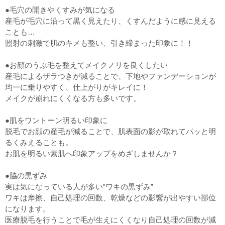
●毛穴の開きやくすみが気になる
産毛が毛穴に沿って黒く見えたり、くすんだように感に見える
ことも…
照射の刺激で肌のキメも整い、引き締まった印象に！！
●お顔のうぶ毛を整えてメイクノリを良くしたい
産毛によるザラつきが減ることで、下地やファンデーションが
均一に乗りやすく、仕上がりがキレイに！
メイクが崩れにくくなる方も多いです。
●肌をワントーン明るい印象に
脱毛でお顔の産毛が減ることで、肌表面の影が取れてパッと明
るくみえることも。
お肌を明るい素肌へ印象アップをめざしませんか？
●脇の黒ずみ
実は気になっている人が多い‟ワキの黒ずみ”
ワキは摩擦、自己処理の回数、乾燥などの影響が出やすい部位
になります。
医療脱毛を行うことで毛が生えにくくなり自己処理の回数が減