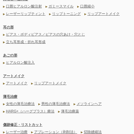
口唇ヒアルロン酸注射
ガミースマイル
口唇縮小
▶
▶
▶
レーザーリップティント
リップトーニング
リップアートメイク
▶
▶
▶
耳の形
ピアス・ボディピアス／ピアスの穴あけ・穴とじ
▶
立ち耳形成・折れ耳形成
▶
あごの形
ヒアルロン酸注入
▶
アートメイク
アートメイク
リップアートメイク
▶
▶
薄毛治療
女性の薄毛治療法
男性の薄毛治療法
メソラインヘア
▶
▶
▶
HARG+（ハーグプラス）療法
薄毛治療薬
▶
▶
傷跡修正・リストカット
レーザー治療
アブレーション（剥削法）
切除縫縮法
▶
▶
▶