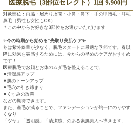
医療脱毛（3部位セレクト）1回 9,900円
対象部位：両脇・眉周り眉間・小鼻・鼻下・手の甲指毛・耳毛
鼻毛（男性も女性もOK）
＊この中からお好きな3部位をお選びいただけます
✨
今の時期から始める“先取り美肌ケア
✨
冬は紫外線量が少なく、脱毛スタートに最適な季節です。春以
降に効果を実感するためには、今からの早めのケアがおすすめ
です！
医療脱毛でお顔とお体のムダ毛を整えることで、
⚫︎清潔感アップ
⚫︎肌のトーンアップ
⚫︎毛穴の引き締まり
⚫︎くすみの改善
などの期待できます。
また、産毛が減ることで、ファンデーションが均一にのりやす
くなり
「ツヤ」「透明感」「清潔感」のある素肌美人へ導きます。